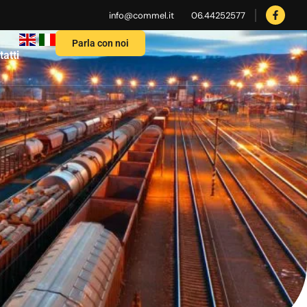
info@commel.it
06.44252577
Parla con noi
atti