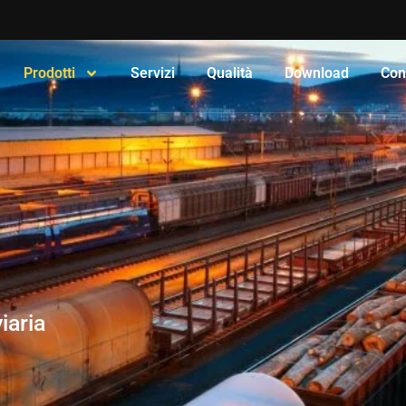
Prodotti
Servizi
Qualità
Download
Cont
iaria