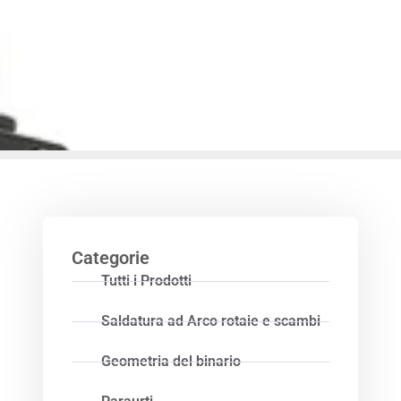
Categorie
Tutti i Prodotti
Saldatura ad Arco rotaie e scambi
Geometria del binario