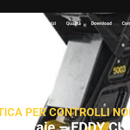
Prodotti
Servizi
Qualità
Download
Cont
TICA PER CONTROLLI NO
ione rotaie – EDDY 