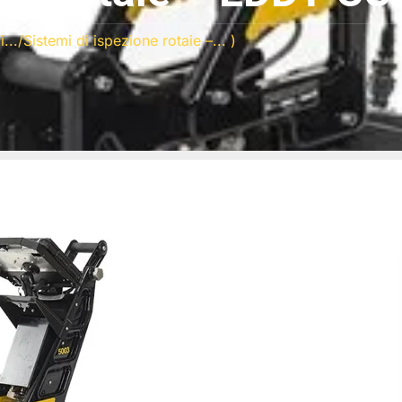
...
/Sistemi di ispezione rotaie –... )