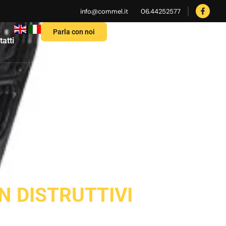
info@commel.it
06.44252577
Parla con noi
atti
N DISTRUTTIVI
CURRENT