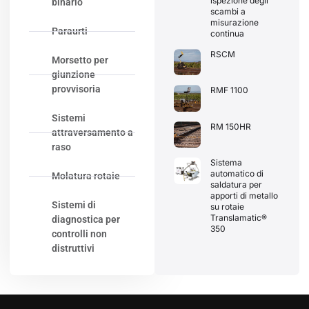
ispezione degli
binario
scambi a
misurazione
Paraurti
continua
RSCM
Morsetto per
giunzione
provvisoria
RMF 1100
Sistemi
RM 150HR
attraversamento a
raso
Sistema
automatico di
Molatura rotaie
saldatura per
apporti di metallo
Sistemi di
su rotaie
Translamatic®
diagnostica per
350
controlli non
distruttivi