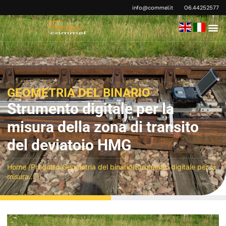
info@commel.it
06.44252577
GEOMETRIA DEL BINARIO
Strumento digitale per la
misura della zona di transito
del deviatoio HMG
Home
/
Prodotto
/
Geometria del binario
/Strumento digitale per la
misura... )